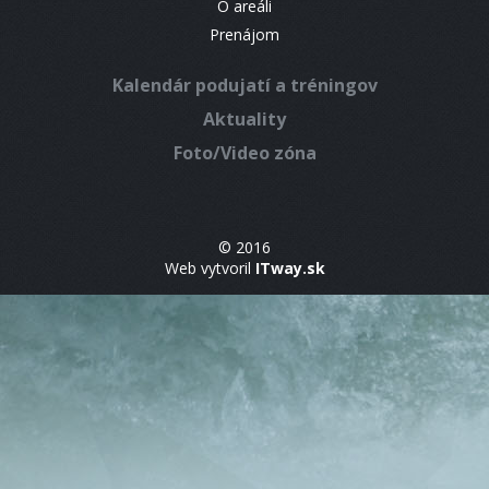
O areáli
Prenájom
Kalendár podujatí a tréningov
Aktuality
Foto/Video zóna
© 2016
Web vytvoril
ITway.sk