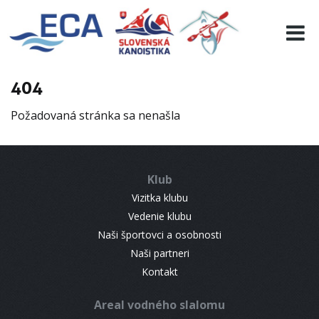
EURO 19
INFO
PROGRAMME
404
VISITORS
Požadovaná stránka sa nenašla
RESULTS
PARTNERS
ACCOMMODATION
Klub
CONTACT
Vizitka klubu
Vedenie klubu
Naši športovci a osobnosti
Naši partneri
Kontakt
Areal vodného slalomu