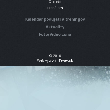
O areáli
Prenájom
Kalendár podujatí a tréningov
Aktuality
Foto/Video zóna
© 2016
Web vytvoril
ITway.sk