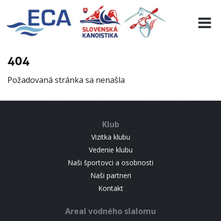
EURO 19
INFO
PROGRAMME
404
VISITORS
Požadovaná stránka sa nenašla
RESULTS
PARTNERS
ACCOMMODATION
Klub
CONTACT
Vizitka klubu
Vedenie klubu
Naši športovci a osobnosti
Naši partneri
Kontakt
Areal vodného slalomu