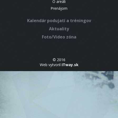
O areáli
Prenájom
Kalendár podujatí a tréningov
Aktuality
Foto/Video zóna
© 2016
Web vytvoril
ITway.sk