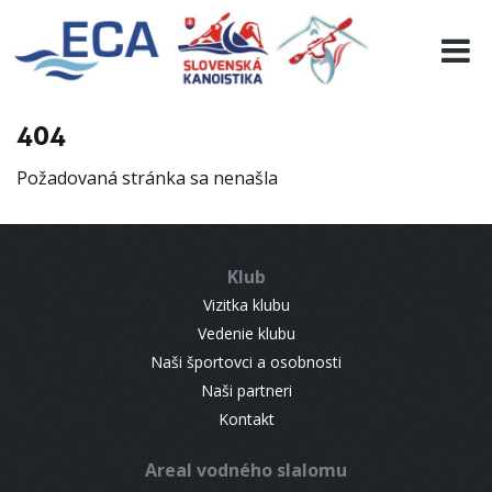
EURO 19
INFO
PROGRAMME
404
VISITORS
Požadovaná stránka sa nenašla
RESULTS
PARTNERS
ACCOMMODATION
Klub
CONTACT
Vizitka klubu
Vedenie klubu
Naši športovci a osobnosti
Naši partneri
Kontakt
Areal vodného slalomu