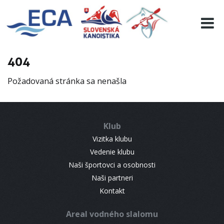
EURO 19
INFO
PROGRAMME
404
VISITORS
Požadovaná stránka sa nenašla
RESULTS
PARTNERS
ACCOMMODATION
Klub
CONTACT
Vizitka klubu
Vedenie klubu
Naši športovci a osobnosti
Naši partneri
Kontakt
Areal vodného slalomu