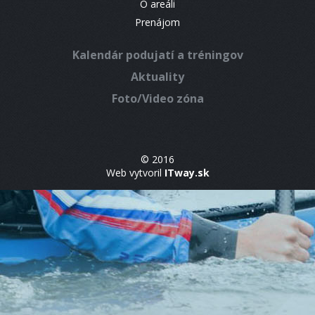
O areáli
Prenájom
Kalendár podujatí a tréningov
Aktuality
Foto/Video zóna
© 2016
Web vytvoril
ITway.sk