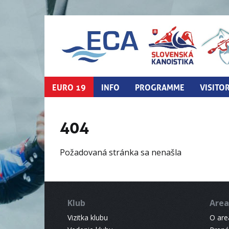
EURO 19
INFO
PROGRAMME
VISITO
404
Požadovaná stránka sa nenašla
Klub
Area
Vizitka klubu
O areá