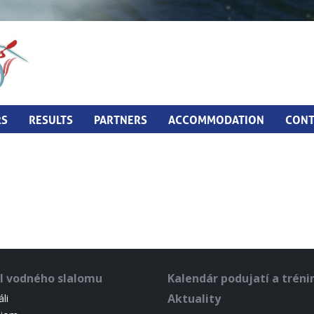
RS
RESULTS
PARTNERS
ACCOMMODATION
CONT
l vodného slalomu
Kalendár podujatí a trén
Aktuality
li