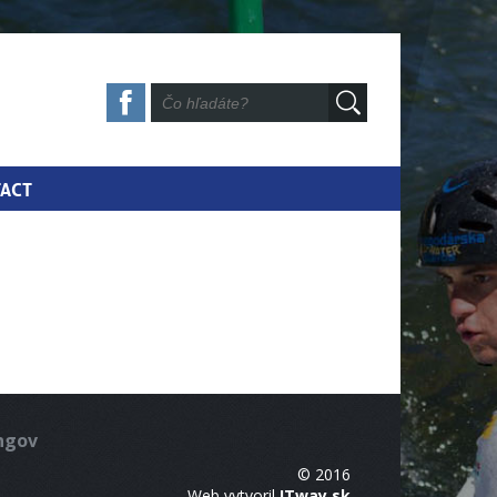
ACT
ingov
© 2016
Web vytvoril
ITway.sk