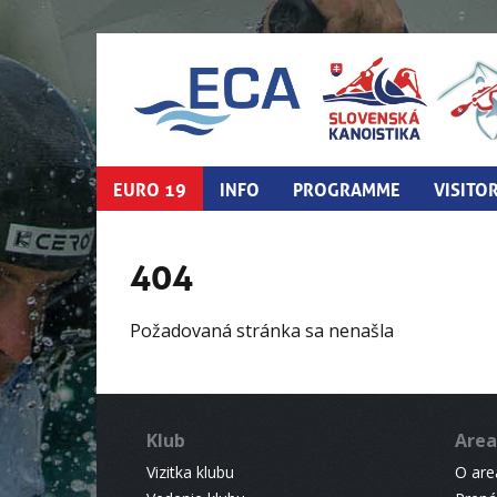
EURO 19
INFO
PROGRAMME
VISITO
404
Požadovaná stránka sa nenašla
Klub
Area
Vizitka klubu
O areá