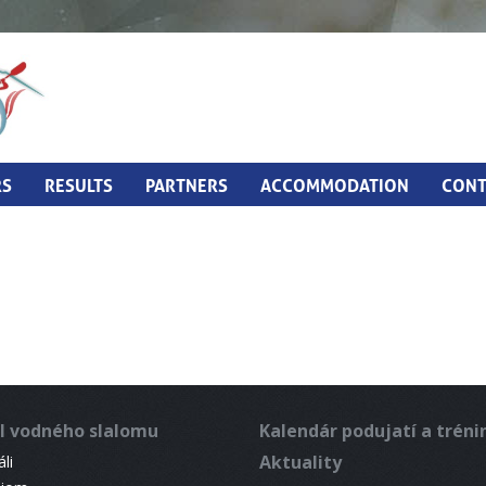
RS
RESULTS
PARTNERS
ACCOMMODATION
CONT
l vodného slalomu
Kalendár podujatí a trén
Aktuality
li