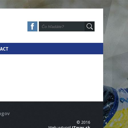
ACT
ingov
© 2016
Web vytvoril
ITway.sk