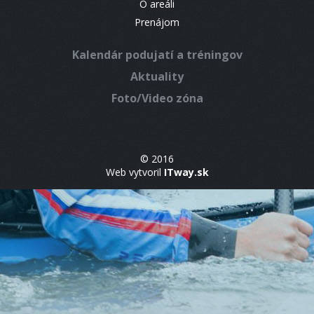
O areáli
Prenájom
Kalendár podujatí a tréningov
Aktuality
Foto/Video zóna
© 2016
Web vytvoril
ITway.sk