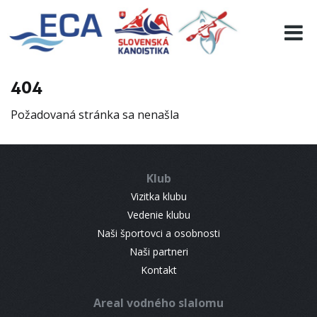
EURO 19
INFO
PROGRAMME
404
VISITORS
Požadovaná stránka sa nenašla
RESULTS
PARTNERS
ACCOMMODATION
Klub
CONTACT
Vizitka klubu
Vedenie klubu
Naši športovci a osobnosti
Naši partneri
Kontakt
Areal vodného slalomu