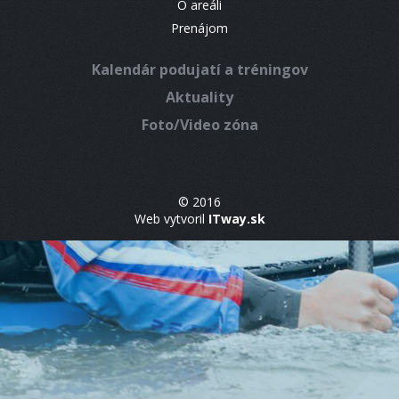
O areáli
Prenájom
Kalendár podujatí a tréningov
Aktuality
Foto/Video zóna
© 2016
Web vytvoril
ITway.sk