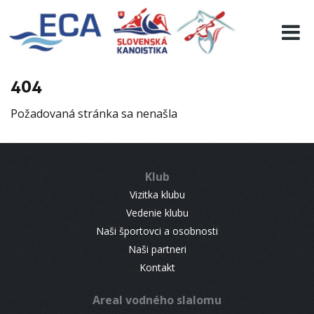
EURO 19
INFO
PROGRAMME
404
VISITORS
Požadovaná stránka sa nenašla
RESULTS
PARTNERS
ACCOMMODATION
Klub
CONTACT
Vizitka klubu
Vedenie klubu
Naši športovci a osobnosti
Naši partneri
Kontakt
Areal vodného slalomu