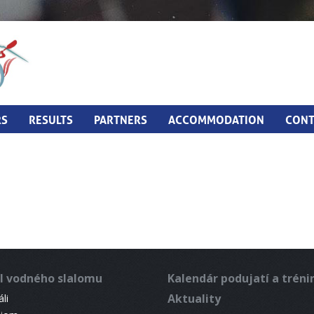
RS
RESULTS
PARTNERS
ACCOMMODATION
CONT
l vodného slalomu
Kalendár podujatí a trén
Aktuality
li