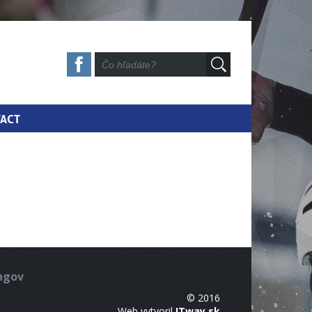
ACT
ingov
© 2016
Web vytvoril
ITway.sk