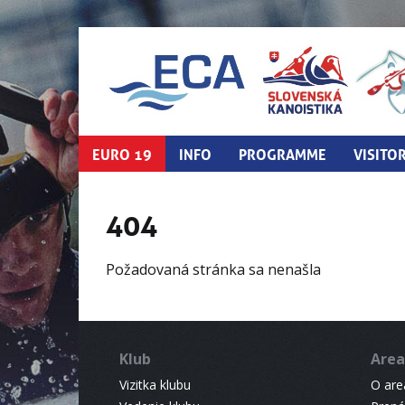
EURO 19
INFO
PROGRAMME
VISITO
404
Požadovaná stránka sa nenašla
Klub
Area
Vizitka klubu
O areá