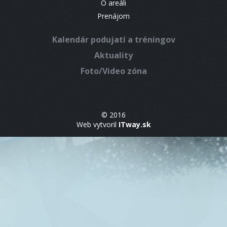
O areáli
Prenájom
Kalendár podujatí a tréningov
Aktuality
Foto/Video zóna
© 2016
Web vytvoril
ITway.sk