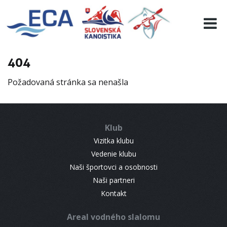
EURO 19
INFO
PROGRAMME
404
VISITORS
Požadovaná stránka sa nenašla
RESULTS
PARTNERS
ACCOMMODATION
Klub
CONTACT
Vizitka klubu
Vedenie klubu
Naši športovci a osobnosti
Naši partneri
Kontakt
Areal vodného slalomu