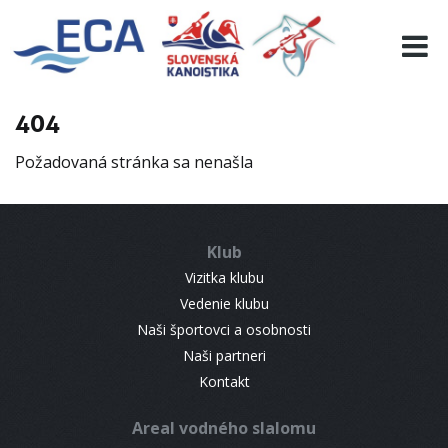
EURO 19
INFO
PROGRAMME
404
VISITORS
Požadovaná stránka sa nenašla
RESULTS
PARTNERS
ACCOMMODATION
Klub
CONTACT
Vizitka klubu
Vedenie klubu
Naši športovci a osobnosti
Naši partneri
Kontakt
Areal vodného slalomu