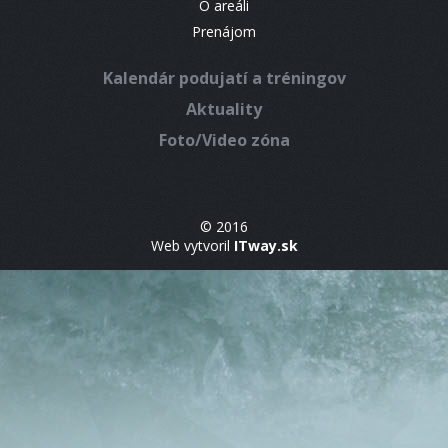
O areáli
Prenájom
Kalendár podujatí a tréningov
Aktuality
Foto/Video zóna
© 2016
Web vytvoril
ITway.sk