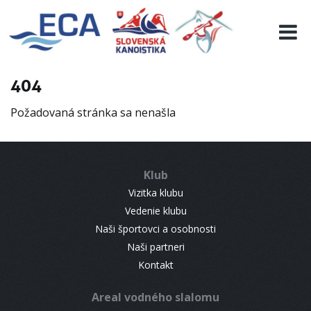
EURO 19
INFO
PROGRAMME
404
VISITORS
Požadovaná stránka sa nenašla
RESULTS
PARTNERS
ACCOMMODATION
Klub
CONTACT
Vizitka klubu
Vedenie klubu
Naši športovci a osobnosti
Naši partneri
Kontakt
Areal vodného slalomu