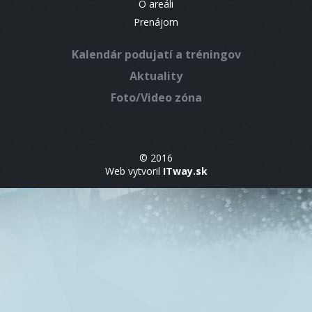
O areáli
Prenájom
Kalendár podujatí a tréningov
Aktuality
Foto/Video zóna
© 2016
Web vytvoril
ITway.sk