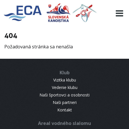
EURO 19
INFO
PROGRAMME
404
VISITORS
Požadovaná stránka sa nenašla
RESULTS
PARTNERS
ACCOMMODATION
Klub
CONTACT
Vizitka klubu
Vedenie klubu
Naši športovci a osobnosti
Naši partneri
Kontakt
Areal vodného slalomu