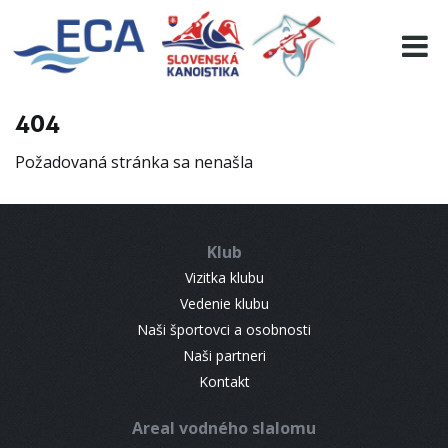
EURO 19
INFO
PROGRAMME
404
VISITORS
Požadovaná stránka sa nenašla
RESULTS
PARTNERS
ACCOMMODATION
Klub
CONTACT
Vizitka klubu
Vedenie klubu
Naši športovci a osobnosti
Naši partneri
Kontakt
Areal vodného slalomu