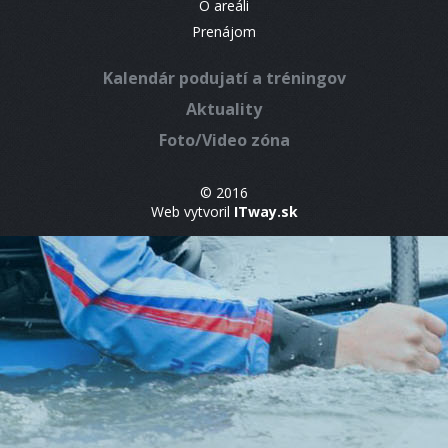
O areáli
Prenájom
Kalendár podujatí a tréningov
Aktuality
Foto/Video zóna
© 2016
Web vytvoril
ITway.sk