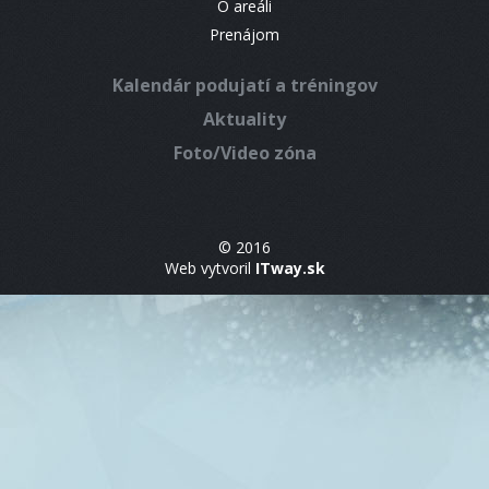
O areáli
Prenájom
Kalendár podujatí a tréningov
Aktuality
Foto/Video zóna
© 2016
Web vytvoril
ITway.sk