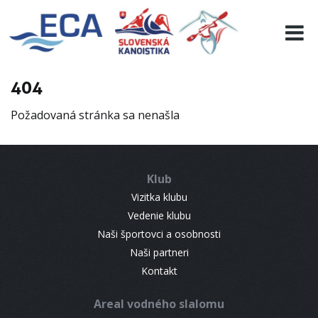
EURO 19
INFO
PROGRAMME
404
VISITORS
Požadovaná stránka sa nenašla
RESULTS
PARTNERS
ACCOMMODATION
Klub
CONTACT
Vizitka klubu
Vedenie klubu
Naši športovci a osobnosti
Naši partneri
Kontakt
Areal vodného slalomu