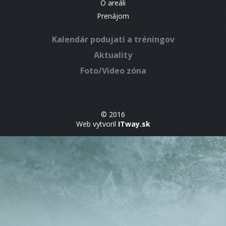
O areáli
Prenájom
Kalendár podujatí a tréningov
Aktuality
Foto/Video zóna
© 2016
Web vytvoril
ITway.sk