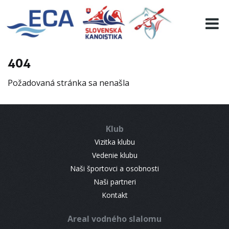
EURO 19
INFO
PROGRAMME
404
VISITORS
Požadovaná stránka sa nenašla
RESULTS
PARTNERS
ACCOMMODATION
Klub
CONTACT
Vizitka klubu
Vedenie klubu
Naši športovci a osobnosti
Naši partneri
Kontakt
Areal vodného slalomu