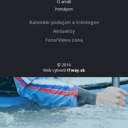
O areáli
Prenájom
Kalendár podujatí a tréningov
Aktuality
Foto/Video zóna
© 2016
Web vytvoril
ITway.sk