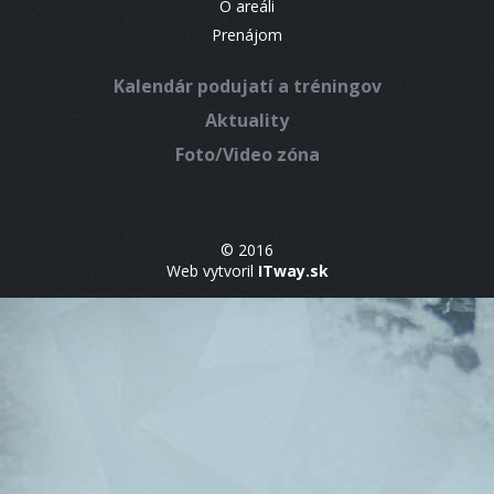
O areáli
Prenájom
Kalendár podujatí a tréningov
Aktuality
Foto/Video zóna
© 2016
Web vytvoril
ITway.sk