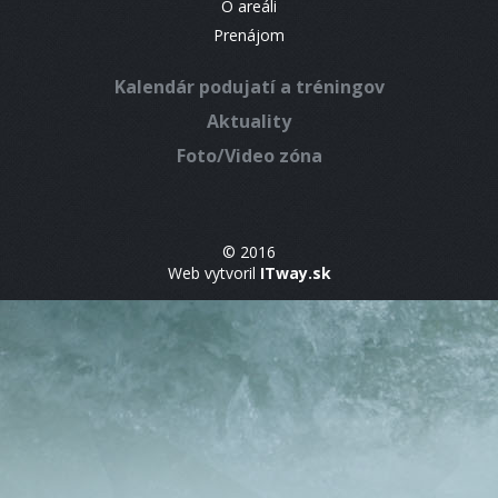
O areáli
Prenájom
Kalendár podujatí a tréningov
Aktuality
Foto/Video zóna
© 2016
Web vytvoril
ITway.sk