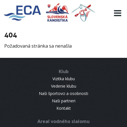
EURO 19
INFO
PROGRAMME
404
VISITORS
Požadovaná stránka sa nenašla
RESULTS
PARTNERS
ACCOMMODATION
Klub
CONTACT
Vizitka klubu
Vedenie klubu
Naši športovci a osobnosti
Naši partneri
Kontakt
Areal vodného slalomu