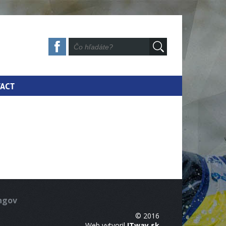
ACT
ingov
© 2016
Web vytvoril
ITway.sk