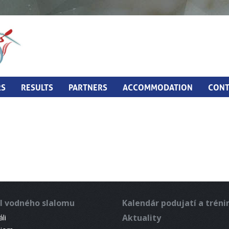
RS
RESULTS
PARTNERS
ACCOMMODATION
CONT
l vodného slalomu
Kalendár podujatí a trén
Aktuality
li