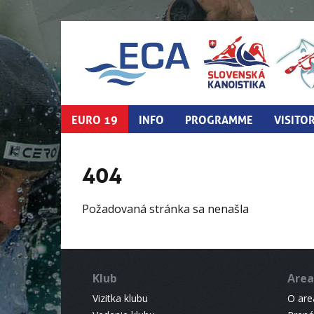
EURO 19
INFO
PROGRAMME
VISITO
404
Požadovaná stránka sa nenašla
Klub
Area
Vizitka klubu
O areá