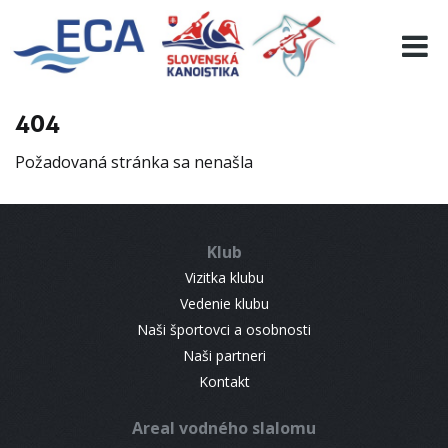
EURO 19
INFO
PROGRAMME
404
VISITORS
Požadovaná stránka sa nenašla
RESULTS
PARTNERS
ACCOMMODATION
Klub
CONTACT
Vizitka klubu
Vedenie klubu
Naši športovci a osobnosti
Naši partneri
Kontakt
Areal vodného slalomu