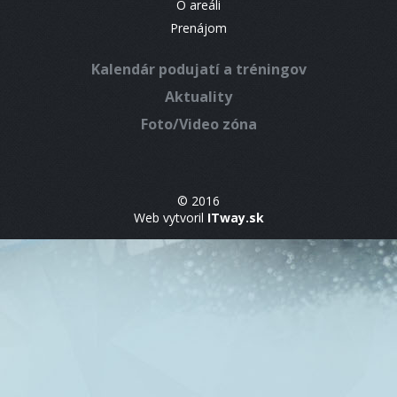
O areáli
Prenájom
Kalendár podujatí a tréningov
Aktuality
Foto/Video zóna
© 2016
Web vytvoril
ITway.sk