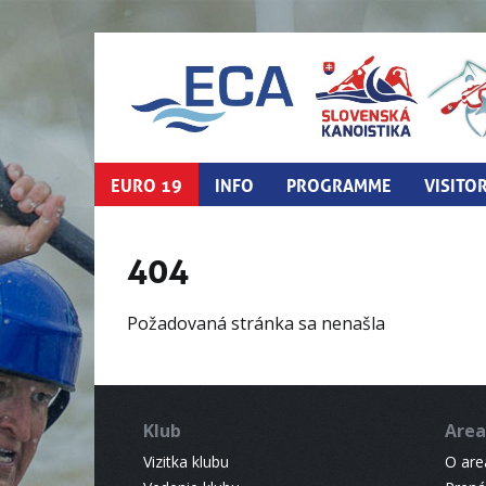
EURO 19
INFO
PROGRAMME
VISITO
404
Požadovaná stránka sa nenašla
Klub
Area
Vizitka klubu
O areá