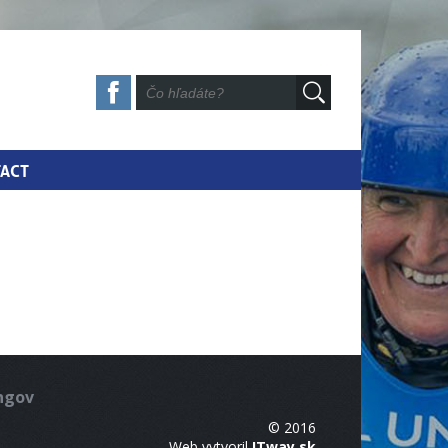
ACT
ingov
© 2016
Web vytvoril
ITway.sk