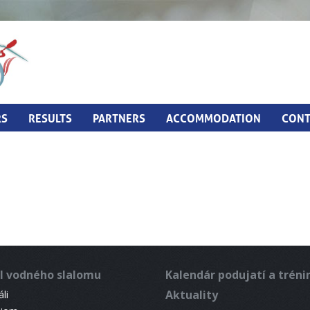
RS
RESULTS
PARTNERS
ACCOMMODATION
CONT
l vodného slalomu
Kalendár podujatí a trén
Aktuality
li