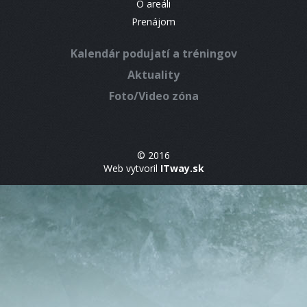
O areáli
Prenájom
Kalendár podujatí a tréningov
Aktuality
Foto/Video zóna
© 2016
Web vytvoril
ITway.sk