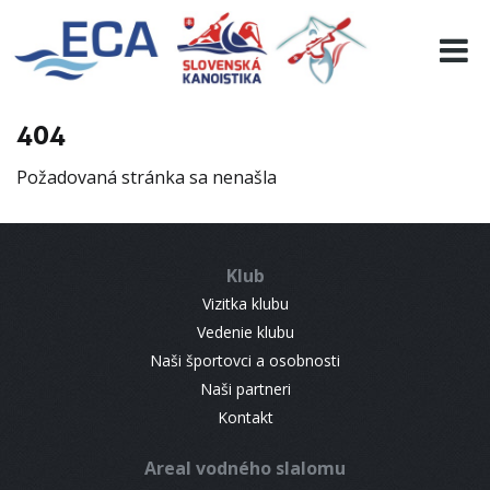
EURO 19
INFO
PROGRAMME
404
VISITORS
Požadovaná stránka sa nenašla
RESULTS
PARTNERS
ACCOMMODATION
Klub
CONTACT
Vizitka klubu
Vedenie klubu
Naši športovci a osobnosti
Naši partneri
Kontakt
Areal vodného slalomu